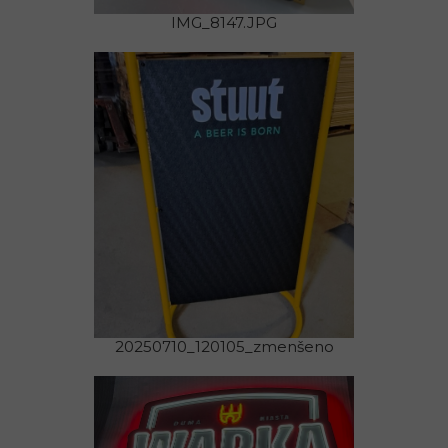
IMG_8147.JPG
20250710_120105_zmenšeno