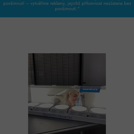
povšimnutí – vytváříme reklamy, jejichž přítomnost nezůstane bez
povšimnutí."