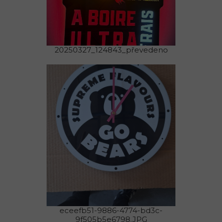
20250327_124843_převedeno
eceefb51-9886-4774-bd3c-
9f505b5e6798.JPG