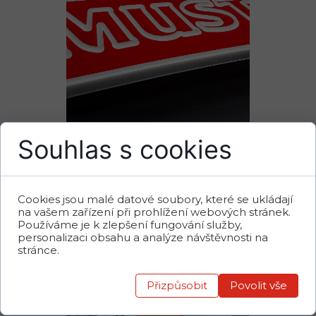
20250424_142937_zmenšené
Souhlas s cookies
Cookies jsou malé datové soubory, které se ukládají
na vašem zařízení při prohlížení webových stránek.
Používáme je k zlepšení fungování služby,
personalizaci obsahu a analýze návštěvnosti na
stránce.
Přizpůsobit
Povolit vše