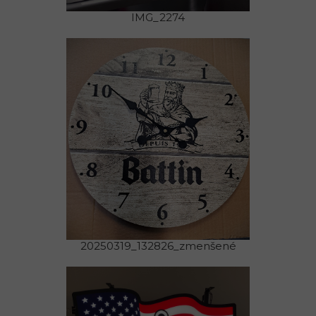
IMG_2274
20250319_132826_zmenšené