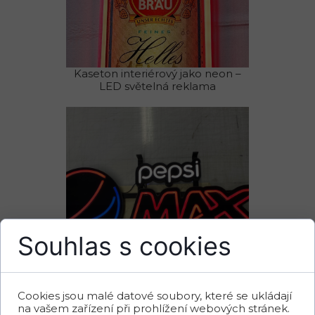
Kaseton interiérový jako neon –
LED světelná reklama
Souhlas s cookies
Cookies jsou malé datové soubory, které se ukládají
na vašem zařízení při prohlížení webových stránek.
Pepsi Max kaseton vnitřní