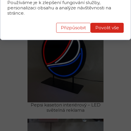
Používáme je k zlepšení fungování služby,
písmena 3D – světelná reklama
personalizaci obsahu a analýze návštěvnosti na
LED
stránce.
Přizpůsobit
Povolit vše
Pepsi kaseton interiérový – LED
světelná reklama