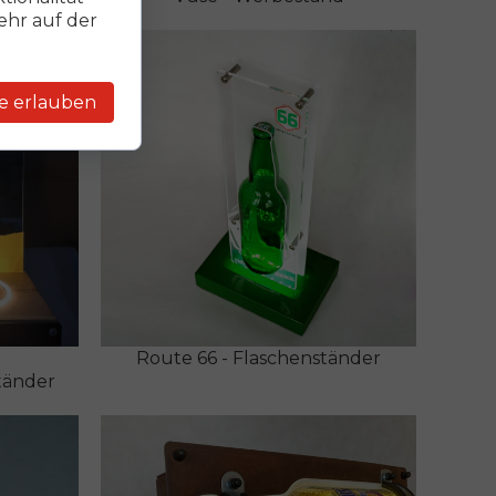
ehr auf der
le erlauben
Route 66 - Flaschenständer
tänder