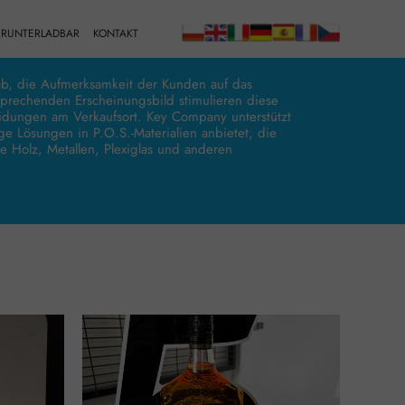
RUNTERLADBAR
KONTAKT
 ab, die Aufmerksamkeit der Kunden auf das
sprechenden Erscheinungsbild stimulieren diese
heidungen am Verkaufsort. Key Company unterstützt
ige Lösungen in P.O.S.-Materialien anbietet, die
e Holz, Metallen, Plexiglas und anderen