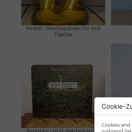
Amstel - Werbeständer für eine
Flasche
Cookie-Z
Cookies sind
Berkshire - Holz-Werbeständer
Imoa
während Sie 