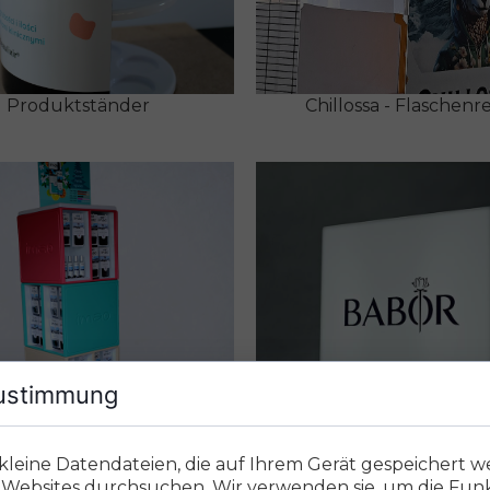
Produktständer
Chillossa - Flaschenr
ustimmung
 kleine Datendateien, die auf Ihrem Gerät gespeichert w
 - Regal für Produkte
Babor - Produktstän
Websites durchsuchen. Wir verwenden sie, um die Funkt