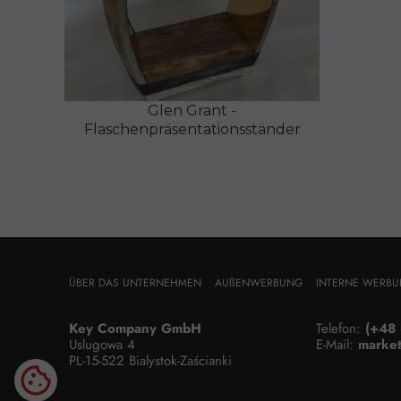
Glen Grant -
Flaschenpräsentationsständer
ÜBER DAS UNTERNEHMEN
AUßENWERBUNG
INTERNE WERB
Key Company GmbH
Telefon:
(+48 
Uslugowa 4
E-Mail:
market
PL-15-522 Bialystok-Zaścianki