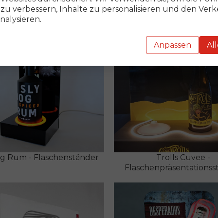
 zu verbessern, Inhalte zu personalisieren und den Verk
nalysieren.
Anpassen
Al
og Rum - Flaschenständer
Trolls Cuvee -
Flaschenpräsentationss