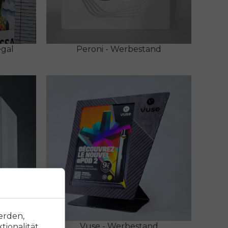
egal
Peroni - Werbestand
erden,
der
Vuse - Werbestand
ionalität