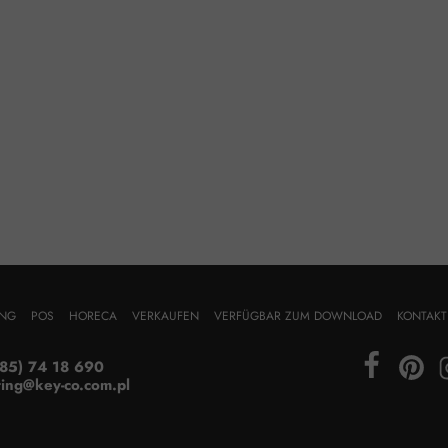
UNG
POS
HORECA
VERKAUFEN
VERFÜGBAR ZUM DOWNLOAD
KONTAKT
85) 74 18 690
ing
@key-co.com.pl