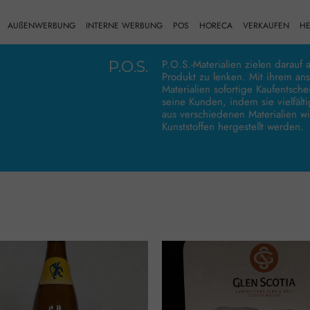
AUßENWERBUNG
INTERNE WERBUNG
POS
HORECA
VERKAUFEN
HE
P.O.S.-Materialien zielen darauf
P.O.S.
Produkt zu lenken. Mit ihrem an
Materialien sofortige Kaufentsc
seine Kunden, indem sie vielfält
aus verschiedenen Materialien wi
Kunststoffen hergestellt werden.