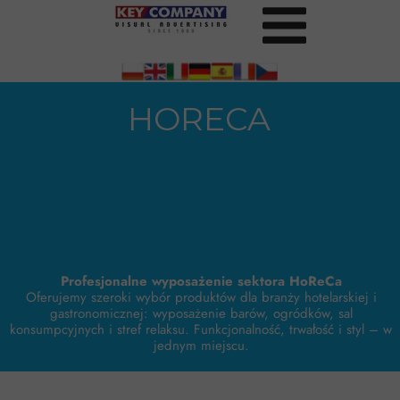
HORECA
Profesjonalne wyposażenie sektora HoReCa
Oferujemy szeroki wybór produktów dla branży hotelarskiej i
gastronomicznej: wyposażenie barów, ogródków, sal
konsumpcyjnych i stref relaksu. Funkcjonalność, trwałość i styl – w
jednym miejscu.