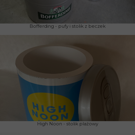
Bofferding - pufy i stolik z beczek
High Noon - stolik plażowy