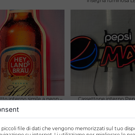
insegna luminosa L
to interno simile a neon –
Cassettone interno Pep
nsegna luminosa LED
lettere 3D – pubblicità 
onsent
LED
 piccoli file di dati che vengono memorizzati sul tuo disp
vigazione su internet. Li utilizziamo per migliorare le pre