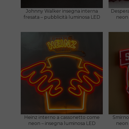
Johnny Walker insegna interna
Despera
fresata – pubblicità luminosa LED
neon 
Heinz interno a cassonetto come
Smirnof
neon – insegna luminosa LED
neon 