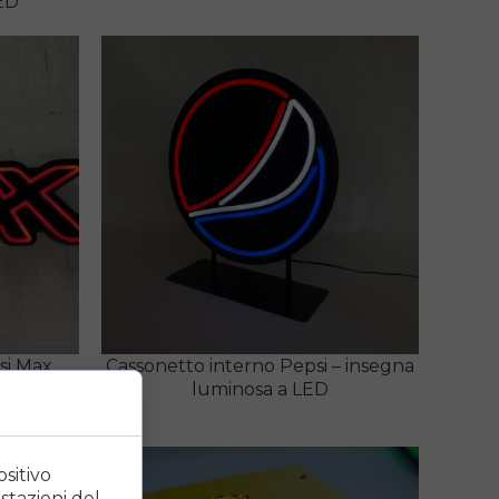
ED
si Max
Cassonetto interno Pepsi – insegna
luminosa
luminosa a LED
ositivo
stazioni del