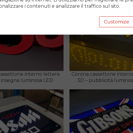
onalizzare i contenuti e analizzare il traffico sul sito.
Customize
assettone interno lettere
Corona cassettone interno
 insegna luminosa LED
3D – pubblicità lumino