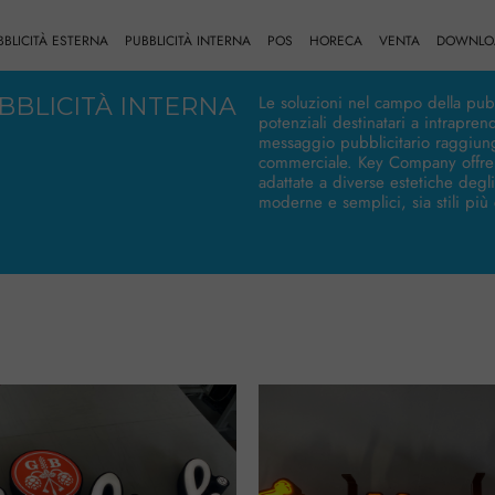
BBLICITÀ ESTERNA
PUBBLICITÀ INTERNA
POS
HORECA
VENTA
DOWNLO
Le soluzioni nel campo della pubb
BBLICITÀ INTERNA
potenziali destinatari a intraprend
messaggio pubblicitario raggiung
commerciale. Key Company offre 
adattate a diverse estetiche degl
moderne e semplici, sia stili più 