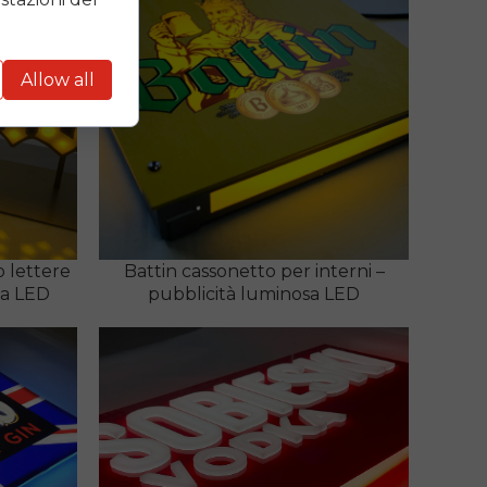
Allow all
 lettere
Battin cassonetto per interni –
sa LED
pubblicità luminosa LED