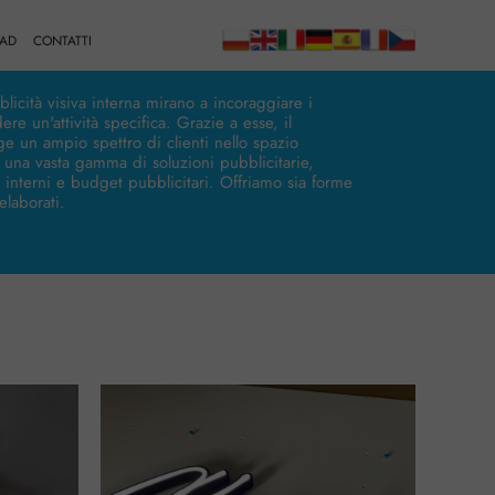
AD
CONTATTI
licità visiva interna mirano a incoraggiare i
ere un'attività specifica. Grazie a esse, il
e un ampio spettro di clienti nello spazio
una vasta gamma di soluzioni pubblicitarie,
i interni e budget pubblicitari. Offriamo sia forme
elaborati.