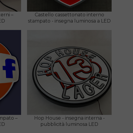
erni –
Castello cassettonato interno
ED
stampato - insegna luminosa a LED
ampato –
Hop House - insegna interna -
ED
pubblicità luminosa LED