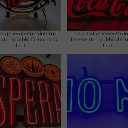
Vergnano insegna interna
Coca Cola cassonetto i
 3D – pubblicità luminosa
lettere 3D – pubblicità 
LED
LED