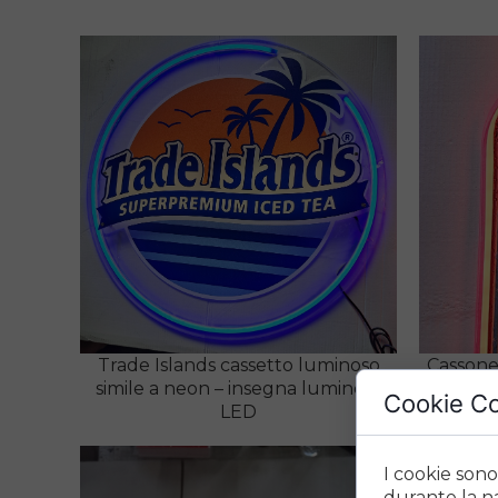
Trade Islands cassetto luminoso
Cassonet
simile a neon – insegna luminosa
i
Cookie C
LED
I cookie sono
durante la na