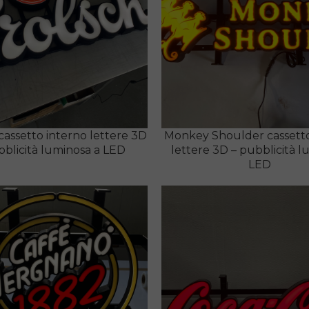
cassetto interno lettere 3D
Monkey Shoulder cassetto
bblicità luminosa a LED
lettere 3D – pubblicità 
LED