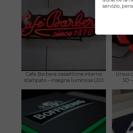
servizio, pers
Cafe Barbera cassettone interno
Ursus c
stampato – insegna luminosa LED
3D –